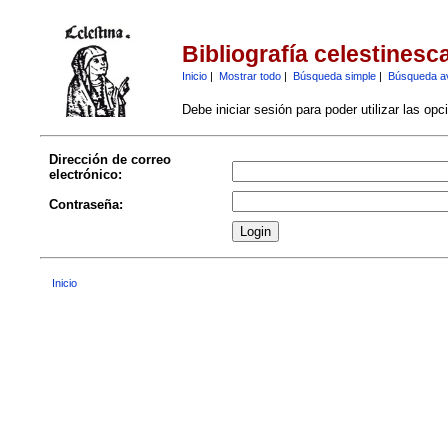
Bibliografía celestinesc
Inicio
|
Mostrar todo
|
Búsqueda simple
|
Búsqueda a
Debe iniciar sesión para poder utilizar las op
Dirección de correo
electrónico:
Contraseña:
Inicio