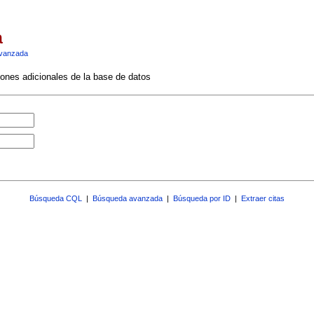
a
vanzada
ciones adicionales de la base de datos
Búsqueda CQL
|
Búsqueda avanzada
|
Búsqueda por ID
|
Extraer citas