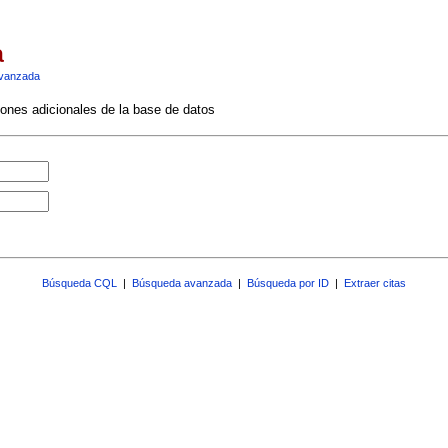
a
vanzada
ciones adicionales de la base de datos
Búsqueda CQL
|
Búsqueda avanzada
|
Búsqueda por ID
|
Extraer citas