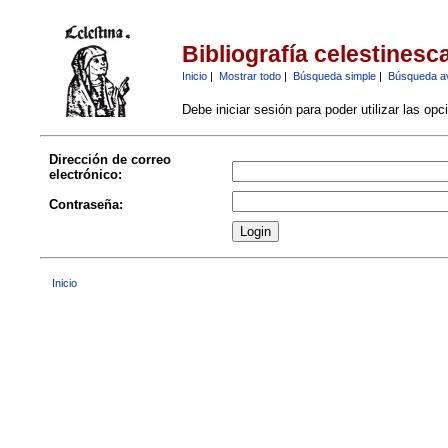
Bibliografía celestinesc
Inicio
|
Mostrar todo
|
Búsqueda simple
|
Búsqueda a
Debe iniciar sesión para poder utilizar las op
Dirección de correo
electrónico:
Contraseña:
Inicio