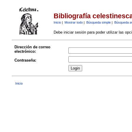
Bibliografía celestinesc
Inicio
|
Mostrar todo
|
Búsqueda simple
|
Búsqueda a
Debe iniciar sesión para poder utilizar las op
Dirección de correo
electrónico:
Contraseña:
Inicio