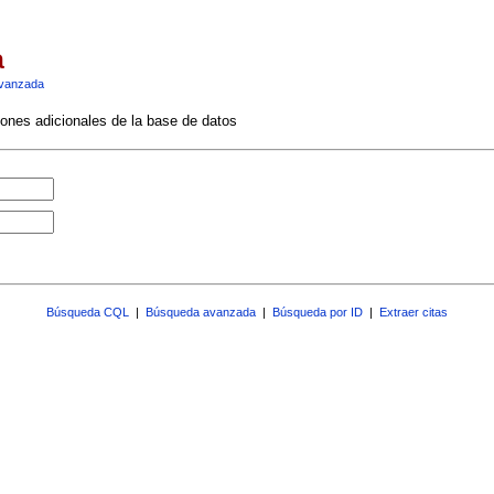
a
vanzada
ciones adicionales de la base de datos
Búsqueda CQL
|
Búsqueda avanzada
|
Búsqueda por ID
|
Extraer citas