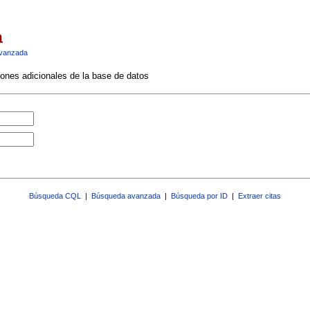
a
vanzada
ciones adicionales de la base de datos
Búsqueda CQL
|
Búsqueda avanzada
|
Búsqueda por ID
|
Extraer citas