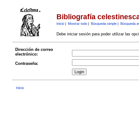
Bibliografía celestinesc
Inicio
|
Mostrar todo
|
Búsqueda simple
|
Búsqueda a
Debe iniciar sesión para poder utilizar las op
Dirección de correo
electrónico:
Contraseña:
Inicio