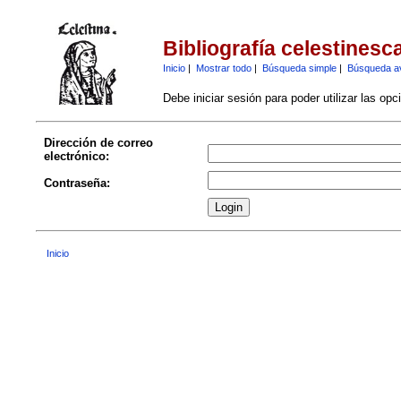
Bibliografía celestinesc
Inicio
|
Mostrar todo
|
Búsqueda simple
|
Búsqueda a
Debe iniciar sesión para poder utilizar las op
Dirección de correo
electrónico:
Contraseña:
Inicio