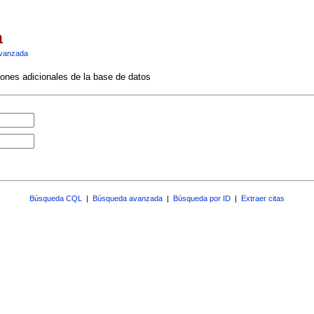
a
vanzada
ciones adicionales de la base de datos
Búsqueda CQL
|
Búsqueda avanzada
|
Búsqueda por ID
|
Extraer citas