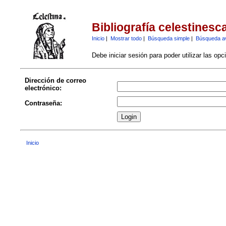
Bibliografía celestinesc
Inicio
|
Mostrar todo
|
Búsqueda simple
|
Búsqueda a
Debe iniciar sesión para poder utilizar las op
Dirección de correo
electrónico:
Contraseña:
Inicio