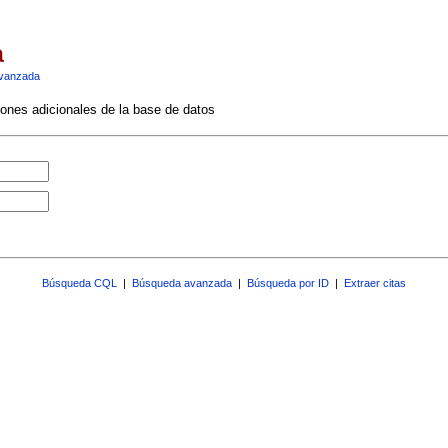
a
vanzada
ciones adicionales de la base de datos
Búsqueda CQL
|
Búsqueda avanzada
|
Búsqueda por ID
|
Extraer citas