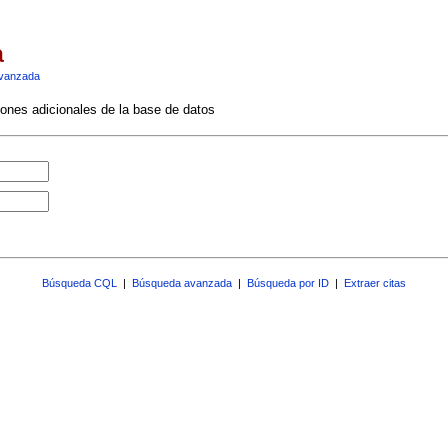
a
vanzada
ciones adicionales de la base de datos
Búsqueda CQL
|
Búsqueda avanzada
|
Búsqueda por ID
|
Extraer citas