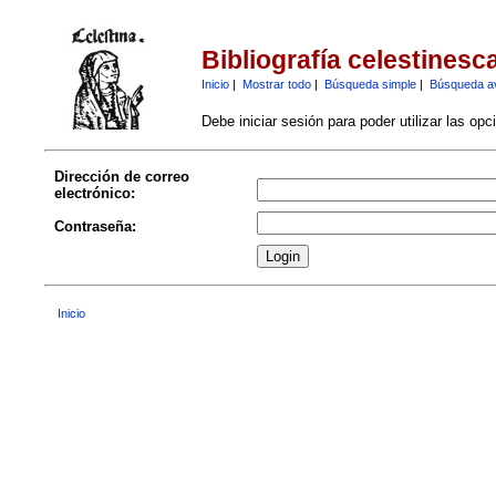
Bibliografía celestinesc
Inicio
|
Mostrar todo
|
Búsqueda simple
|
Búsqueda a
Debe iniciar sesión para poder utilizar las op
Dirección de correo
electrónico:
Contraseña:
Inicio