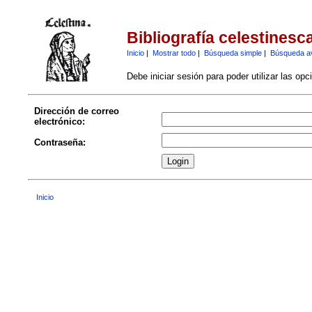
Bibliografía celestinesc
Inicio
|
Mostrar todo
|
Búsqueda simple
|
Búsqueda a
Debe iniciar sesión para poder utilizar las op
Dirección de correo
electrónico:
Contraseña:
Inicio