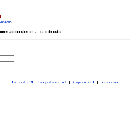
a
vanzada
ciones adicionales de la base de datos
Búsqueda CQL
|
Búsqueda avanzada
|
Búsqueda por ID
|
Extraer citas