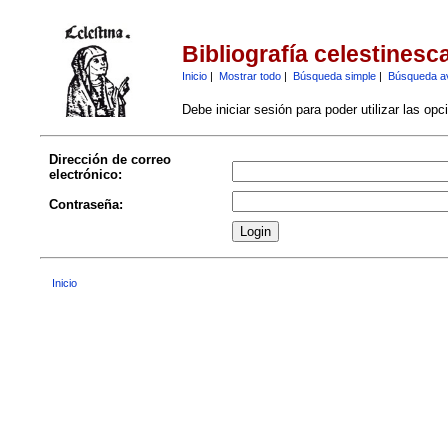
Bibliografía celestinesc
Inicio
|
Mostrar todo
|
Búsqueda simple
|
Búsqueda a
Debe iniciar sesión para poder utilizar las op
Dirección de correo
electrónico:
Contraseña:
Inicio