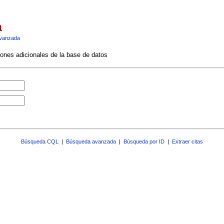
a
vanzada
ciones adicionales de la base de datos
Búsqueda CQL
|
Búsqueda avanzada
|
Búsqueda por ID
|
Extraer citas