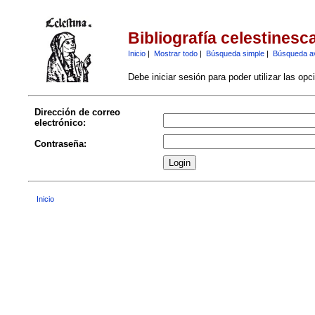
Bibliografía celestinesc
Inicio
|
Mostrar todo
|
Búsqueda simple
|
Búsqueda a
Debe iniciar sesión para poder utilizar las op
Dirección de correo
electrónico:
Contraseña:
Inicio