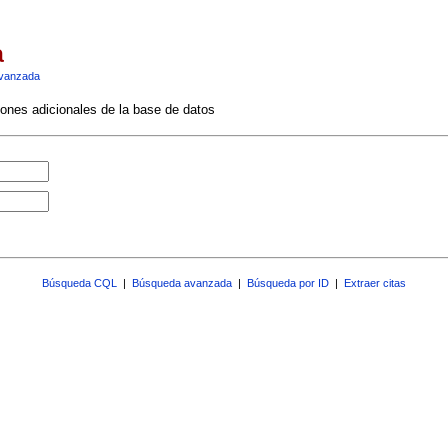
a
vanzada
ciones adicionales de la base de datos
Búsqueda CQL
|
Búsqueda avanzada
|
Búsqueda por ID
|
Extraer citas