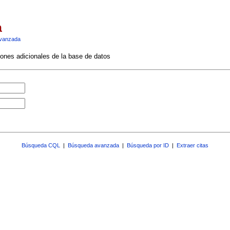
a
vanzada
ciones adicionales de la base de datos
Búsqueda CQL
|
Búsqueda avanzada
|
Búsqueda por ID
|
Extraer citas