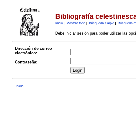
Bibliografía celestinesc
Inicio
|
Mostrar todo
|
Búsqueda simple
|
Búsqueda a
Debe iniciar sesión para poder utilizar las op
Dirección de correo
electrónico:
Contraseña:
Inicio