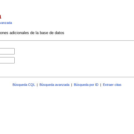
a
vanzada
ciones adicionales de la base de datos
Búsqueda CQL
|
Búsqueda avanzada
|
Búsqueda por ID
|
Extraer citas