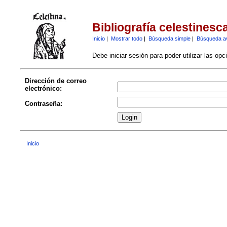
Bibliografía celestinesc
Inicio
|
Mostrar todo
|
Búsqueda simple
|
Búsqueda a
Debe iniciar sesión para poder utilizar las op
Dirección de correo
electrónico:
Contraseña:
Inicio