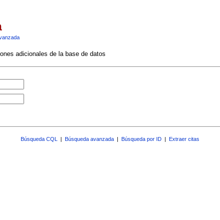
a
vanzada
ciones adicionales de la base de datos
Búsqueda CQL
|
Búsqueda avanzada
|
Búsqueda por ID
|
Extraer citas