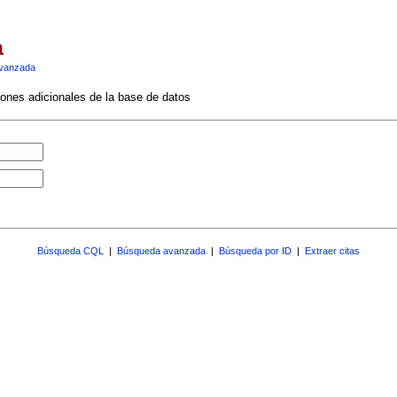
a
vanzada
ciones adicionales de la base de datos
Búsqueda CQL
|
Búsqueda avanzada
|
Búsqueda por ID
|
Extraer citas