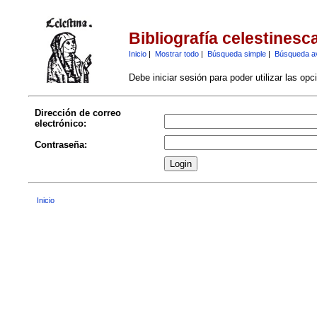
Bibliografía celestinesc
Inicio
|
Mostrar todo
|
Búsqueda simple
|
Búsqueda a
Debe iniciar sesión para poder utilizar las op
Dirección de correo
electrónico:
Contraseña:
Inicio