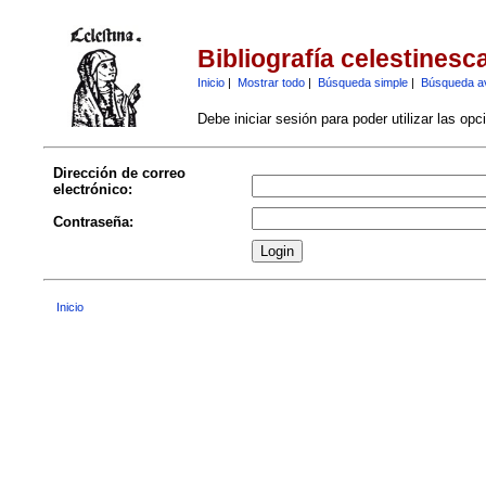
Bibliografía celestinesc
Inicio
|
Mostrar todo
|
Búsqueda simple
|
Búsqueda a
Debe iniciar sesión para poder utilizar las op
Dirección de correo
electrónico:
Contraseña:
Inicio