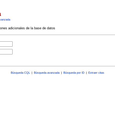
a
vanzada
ciones adicionales de la base de datos
Búsqueda CQL
|
Búsqueda avanzada
|
Búsqueda por ID
|
Extraer citas