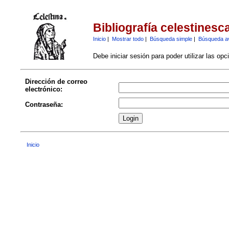
Bibliografía celestinesc
Inicio
|
Mostrar todo
|
Búsqueda simple
|
Búsqueda a
Debe iniciar sesión para poder utilizar las op
Dirección de correo
electrónico:
Contraseña:
Inicio