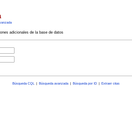
a
vanzada
ciones adicionales de la base de datos
Búsqueda CQL
|
Búsqueda avanzada
|
Búsqueda por ID
|
Extraer citas