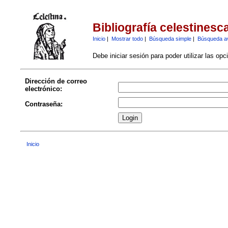
Bibliografía celestinesc
Inicio
|
Mostrar todo
|
Búsqueda simple
|
Búsqueda a
Debe iniciar sesión para poder utilizar las op
Dirección de correo
electrónico:
Contraseña:
Inicio