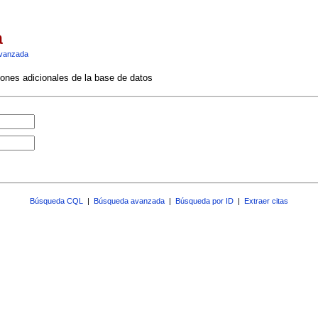
a
vanzada
ciones adicionales de la base de datos
Búsqueda CQL
|
Búsqueda avanzada
|
Búsqueda por ID
|
Extraer citas