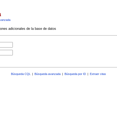
a
vanzada
ciones adicionales de la base de datos
Búsqueda CQL
|
Búsqueda avanzada
|
Búsqueda por ID
|
Extraer citas