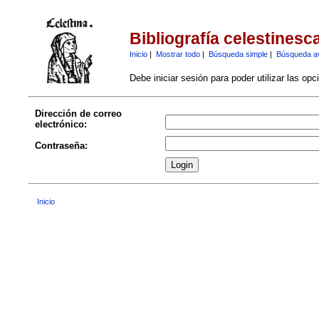
Bibliografía celestinesc
Inicio
|
Mostrar todo
|
Búsqueda simple
|
Búsqueda a
Debe iniciar sesión para poder utilizar las op
Dirección de correo
electrónico:
Contraseña:
Inicio