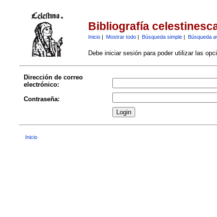
Bibliografía celestinesc
Inicio
|
Mostrar todo
|
Búsqueda simple
|
Búsqueda a
Debe iniciar sesión para poder utilizar las op
Dirección de correo
electrónico:
Contraseña:
Inicio