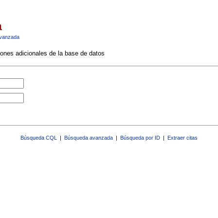
a
vanzada
ciones adicionales de la base de datos
Búsqueda CQL
|
Búsqueda avanzada
|
Búsqueda por ID
|
Extraer citas