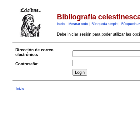
Bibliografía celestinesc
Inicio
|
Mostrar todo
|
Búsqueda simple
|
Búsqueda a
Debe iniciar sesión para poder utilizar las op
Dirección de correo
electrónico:
Contraseña:
Inicio