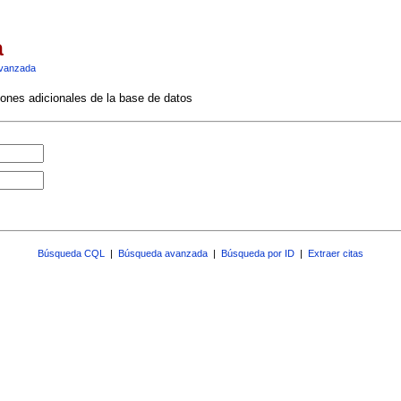
a
vanzada
ciones adicionales de la base de datos
Búsqueda CQL
|
Búsqueda avanzada
|
Búsqueda por ID
|
Extraer citas