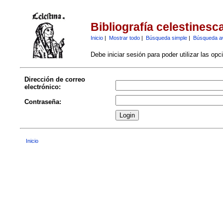
Bibliografía celestinesc
Inicio
|
Mostrar todo
|
Búsqueda simple
|
Búsqueda a
Debe iniciar sesión para poder utilizar las op
Dirección de correo
electrónico:
Contraseña:
Inicio