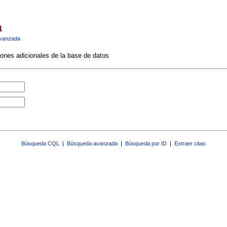
a
vanzada
ciones adicionales de la base de datos
Búsqueda CQL
|
Búsqueda avanzada
|
Búsqueda por ID
|
Extraer citas