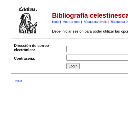
Bibliografía celestinesc
Inicio
|
Mostrar todo
|
Búsqueda simple
|
Búsqueda a
Debe iniciar sesión para poder utilizar las op
Dirección de correo
electrónico:
Contraseña:
Inicio