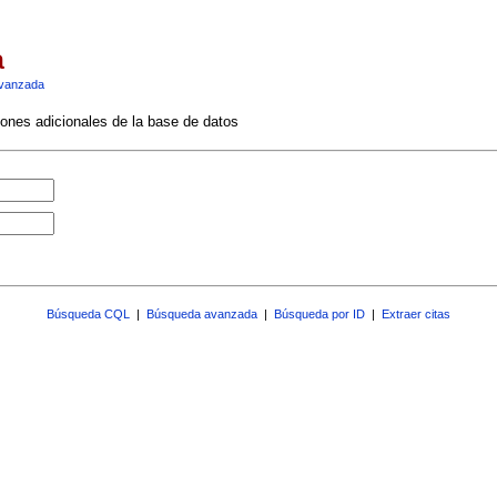
a
vanzada
ciones adicionales de la base de datos
Búsqueda CQL
|
Búsqueda avanzada
|
Búsqueda por ID
|
Extraer citas