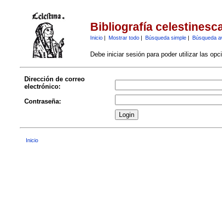
Bibliografía celestinesc
Inicio
|
Mostrar todo
|
Búsqueda simple
|
Búsqueda a
Debe iniciar sesión para poder utilizar las op
Dirección de correo
electrónico:
Contraseña:
Inicio