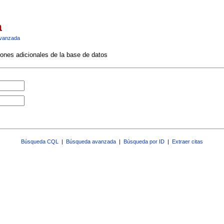
a
vanzada
ciones adicionales de la base de datos
Búsqueda CQL
|
Búsqueda avanzada
|
Búsqueda por ID
|
Extraer citas