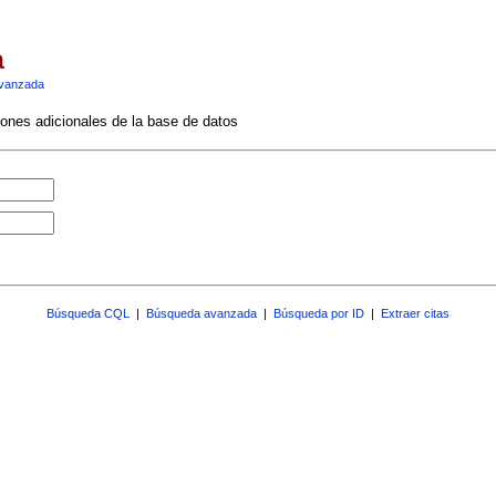
a
vanzada
ciones adicionales de la base de datos
Búsqueda CQL
|
Búsqueda avanzada
|
Búsqueda por ID
|
Extraer citas