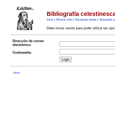
Bibliografía celestinesc
Inicio
|
Mostrar todo
|
Búsqueda simple
|
Búsqueda a
Debe iniciar sesión para poder utilizar las op
Dirección de correo
electrónico:
Contraseña:
Inicio