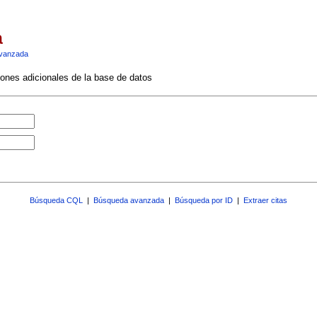
a
vanzada
ciones adicionales de la base de datos
Búsqueda CQL
|
Búsqueda avanzada
|
Búsqueda por ID
|
Extraer citas