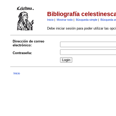
Bibliografía celestinesc
Inicio
|
Mostrar todo
|
Búsqueda simple
|
Búsqueda a
Debe iniciar sesión para poder utilizar las op
Dirección de correo
electrónico:
Contraseña:
Inicio