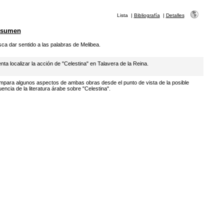
Lista
|
Bibliografía
|
Detalles
esumen
ca dar sentido a las palabras de Melibea.
enta localizar la acción de "Celestina" en Talavera de la Reina.
para algunos aspectos de ambas obras desde el punto de vista de la posible
luencia de la literatura árabe sobre "Celestina".