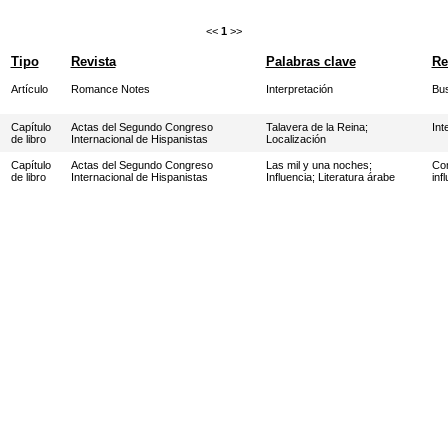
<<
1
>>
Tipo
Revista
Palabras clave
R
Artículo
Romance Notes
Interpretación
Bus
Capítulo
Actas del Segundo Congreso
Talavera de la Reina
;
Int
de libro
Internacional de Hispanistas
Localización
Capítulo
Actas del Segundo Congreso
Las mil y una noches
;
Com
de libro
Internacional de Hispanistas
Influencia
;
Literatura árabe
inf