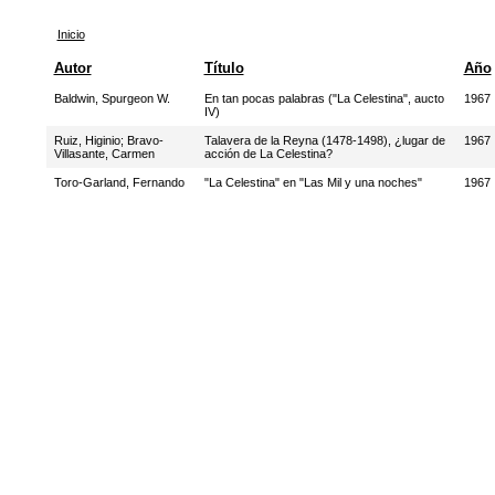
Inicio
Autor
Título
Año
Baldwin, Spurgeon W.
En tan pocas palabras ("La Celestina", aucto
1967
IV)
Ruiz, Higinio
;
Bravo-
Talavera de la Reyna (1478-1498), ¿lugar de
1967
Villasante, Carmen
acción de La Celestina?
Toro-Garland, Fernando
"La Celestina" en "Las Mil y una noches"
1967