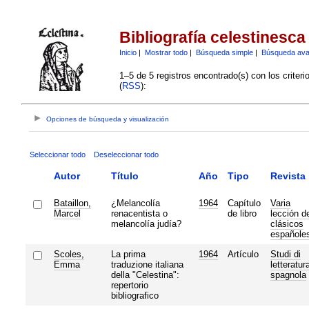
Bibliografía celestinesca
Inicio
|
Mostrar todo
|
Búsqueda simple
|
Búsqueda av
1–5 de 5 registros encontrado(s) con los criter
(
RSS
):
Opciones de búsqueda y visualización
Seleccionar todo
Deseleccionar todo
Autor
Título
Año
Tipo
Revista
Bataillon,
¿Melancolía
1964
Capítulo
Varia
Marcel
renacentista o
de libro
lección d
melancolía judía?
clásicos
españole
Scoles,
La prima
1964
Artículo
Studi di
Emma
traduzione italiana
letteratur
della "Celestina":
spagnola
repertorio
bibliografico