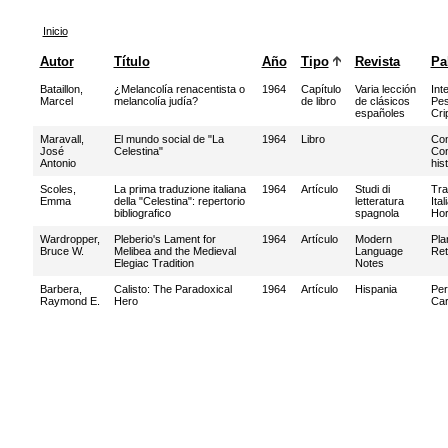
Inicio
Autor
Título
Año
Tipo
Revista
Pa
Bataillon,
¿Melancolía renacentista o
1964
Capítulo
Varia lección
Int
Marcel
melancolía judía?
de libro
de clásicos
Pe
españoles
Cri
Maravall,
El mundo social de "La
1964
Libro
Con
José
Celestina"
Con
Antonio
his
Scoles,
La prima traduzione italiana
1964
Artículo
Studi di
Tra
Emma
della "Celestina": repertorio
letteratura
Ital
bibliografico
spagnola
Ho
Wardropper,
Pleberio's Lament for
1964
Artículo
Modern
Pla
Bruce W.
Melibea and the Medieval
Language
Ret
Elegiac Tradition
Notes
Barbera,
Calisto: The Paradoxical
1964
Artículo
Hispania
Per
Raymond E.
Hero
Car