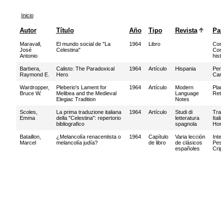
Inicio
Autor
Título
Año
Tipo
Revista
Pa
Maravall,
El mundo social de "La
1964
Libro
Con
José
Celestina"
Con
Antonio
his
Barbera,
Calisto: The Paradoxical
1964
Artículo
Hispania
Per
Raymond E.
Hero
Car
Wardropper,
Pleberio's Lament for
1964
Artículo
Modern
Pla
Bruce W.
Melibea and the Medieval
Language
Ret
Elegiac Tradition
Notes
Scoles,
La prima traduzione italiana
1964
Artículo
Studi di
Tra
Emma
della "Celestina": repertorio
letteratura
Ital
bibliografico
spagnola
Ho
Bataillon,
¿Melancolía renacentista o
1964
Capítulo
Varia lección
Int
Marcel
melancolía judía?
de libro
de clásicos
Pe
españoles
Cri