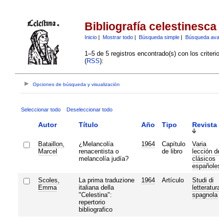
Bibliografía celestinesca
Inicio
|
Mostrar todo
|
Búsqueda simple
|
Búsqueda av
1–5 de 5 registros encontrado(s) con los criter
(
RSS
):
Opciones de búsqueda y visualización
Seleccionar todo
Deseleccionar todo
Autor
Título
Año
Tipo
Revista
Bataillon,
¿Melancolía
1964
Capítulo
Varia
Marcel
renacentista o
de libro
lección d
melancolía judía?
clásicos
españole
Scoles,
La prima traduzione
1964
Artículo
Studi di
Emma
italiana della
letteratur
"Celestina":
spagnola
repertorio
bibliografico