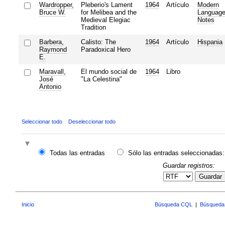
Wardropper,
Pleberio's Lament
1964
Artículo
Modern
Bruce W.
for Melibea and the
Languag
Medieval Elegiac
Notes
Tradition
Barbera,
Calisto: The
1964
Artículo
Hispania
Raymond
Paradoxical Hero
E.
Maravall,
El mundo social de
1964
Libro
José
"La Celestina"
Antonio
Seleccionar todo
Deseleccionar todo
Todas las entradas
Sólo las entradas seleccionadas:
Guardar registros:
Guardar
Inicio
Búsqueda CQL
|
Búsqueda