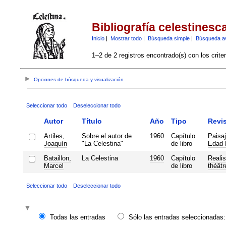
Bibliografía celestinesc
Inicio
|
Mostrar todo
|
Búsqueda simple
|
Búsqueda a
1–2 de 2 registros encontrado(s) con los crite
Opciones de búsqueda y visualización
Seleccionar todo
Deseleccionar todo
Autor
Título
Año
Tipo
Revis
Artiles,
Sobre el autor de
1960
Capítulo
Paisaj
Joaquín
"La Celestina"
de libro
Edad 
Bataillon,
La Celestina
1960
Capítulo
Reali
Marcel
de libro
théâtr
Seleccionar todo
Deseleccionar todo
Todas las entradas
Sólo las entradas seleccionadas: