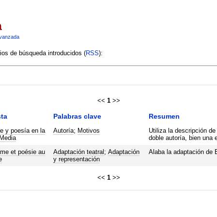
a
vanzada
rios de búsqueda introducidos (
RSS
):
<<
1
>>
ta
Palabras clave
Resumen
e y poesía en la
Autoría
;
Motivos
Utiliza la descripción d
Media
doble autoría, bien una e
sme et poésie au
Adaptación teatral
;
Adaptación
Alaba la adaptación de 
e
y representación
<<
1
>>