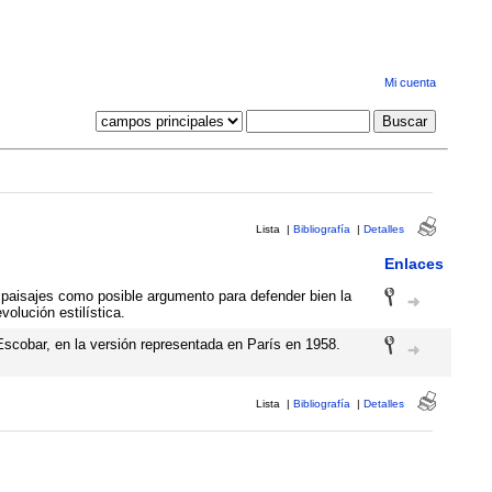
Mi cuenta
Lista
|
Bibliografía
|
Detalles
Enlaces
e paisajes como posible argumento para defender bien la
volución estilística.
Escobar, en la versión representada en París en 1958.
Lista
|
Bibliografía
|
Detalles