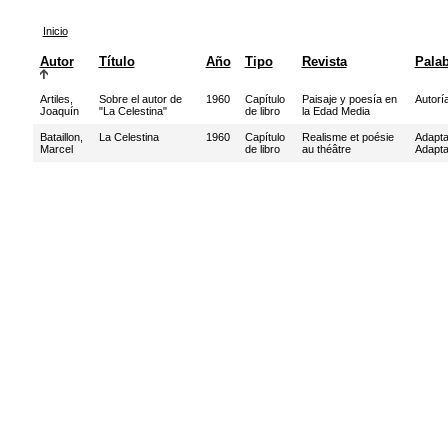
Inicio
Autor
Título
Año
Tipo
Revista
Palab
Artiles,
Sobre el autor de
1960
Capítulo
Paisaje y poesía en
Autorí
Joaquín
"La Celestina"
de libro
la Edad Media
Bataillon,
La Celestina
1960
Capítulo
Realisme et poésie
Adapta
Marcel
de libro
au théâtre
Adapta