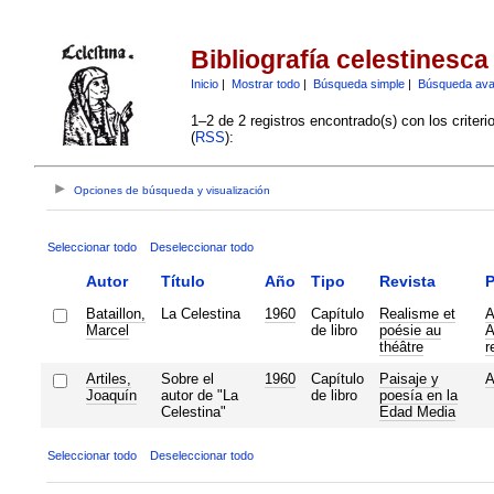
Bibliografía celestinesca
Inicio
|
Mostrar todo
|
Búsqueda simple
|
Búsqueda av
1–2 de 2 registros encontrado(s) con los criter
(
RSS
):
Opciones de búsqueda y visualización
Seleccionar todo
Deseleccionar todo
Autor
Título
Año
Tipo
Revista
P
Bataillon,
La Celestina
1960
Capítulo
Realisme et
A
Marcel
de libro
poésie au
A
théâtre
r
Artiles,
Sobre el
1960
Capítulo
Paisaje y
A
Joaquín
autor de "La
de libro
poesía en la
Celestina"
Edad Media
Seleccionar todo
Deseleccionar todo