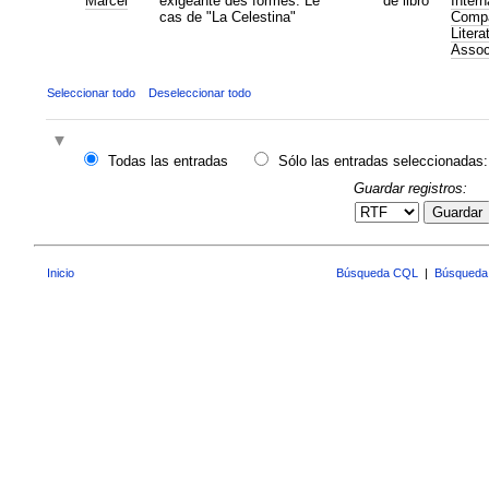
Marcel
exigeante des formes: Le
de libro
Intern
cas de "La Celestina"
Compa
Litera
Assoc
Seleccionar todo
Deseleccionar todo
Todas las entradas
Sólo las entradas seleccionadas:
Guardar registros:
Guardar
Inicio
Búsqueda CQL
|
Búsqueda