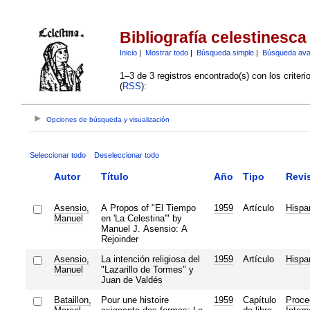
Bibliografía celestinesca
Inicio
|
Mostrar todo
|
Búsqueda simple
|
Búsqueda av
1–3 de 3 registros encontrado(s) con los criter
(
RSS
):
Opciones de búsqueda y visualización
Seleccionar todo
Deseleccionar todo
Autor
Título
Año
Tipo
Revi
Asensio,
A Propos of "El Tiempo
1959
Artículo
Hispa
Manuel
en 'La Celestina'" by
Manuel J. Asensio: A
Rejoinder
Asensio,
La intención religiosa del
1959
Artículo
Hispa
Manuel
"Lazarillo de Tormes" y
Juan de Valdés
Bataillon,
Pour une histoire
1959
Capítulo
Proce