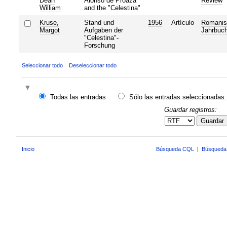
Dean
Alonso de Proaza
Review
William
and the "Celestina"
Kruse,
Stand und
1956
Artículo
Romanis
Margot
Aufgaben der
Jahrbuc
"Celestina"-
Forschung
Seleccionar todo
Deseleccionar todo
Todas las entradas
Sólo las entradas seleccionadas:
Guardar registros:
Guardar
Inicio
Búsqueda CQL
|
Búsqueda