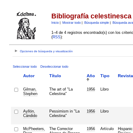
Bibliografía celestinesca
Inicio
|
Mostrar todo
|
Búsqueda simple
|
Búsqueda av
1–4 de 4 registros encontrado(s) con los criter
(
RSS
):
Opciones de búsqueda y visualización
Seleccionar todo
Deseleccionar todo
Autor
Título
Año
Tipo
Revista
Gilman,
The art of "La
1956
Libro
Stephen
Celestina"
Ayllón,
Pessimism in "La
1956
Libro
Cándido
Celestina"
McPheeters,
The Corrector
1956
Artículo
Hispanic