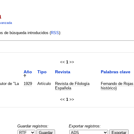
a
vanzada
ios de búsqueda introducidos (
RSS
):
<<
1
>>
Año
Tipo
Revista
Palabras clave
utor de "La
1929
Artículo
Revista de Filología
Fernando de Rojas 
Española
histórico)
<<
1
>>
Guardar registros:
Exportar registros:
Guardar
Exportar