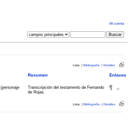
Mi cuenta
Lista
|
Bibliografía
|
Detalles
Resumen
Enlaces
(personaje
Transcripción del testamento de Fernando
de Rojas.
Lista
|
Bibliografía
|
Detalles