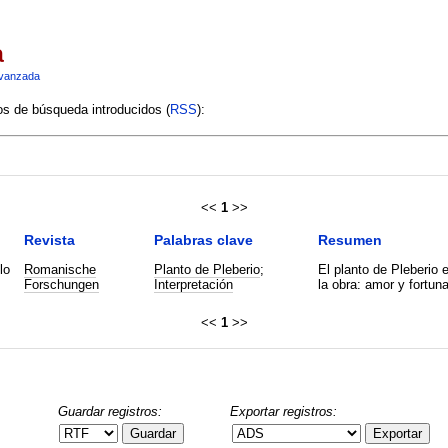
a
vanzada
ios de búsqueda introducidos (
RSS
):
<<
1
>>
Revista
Palabras clave
Resumen
lo
Romanische
Planto de Pleberio
;
El planto de Pleberio 
Forschungen
Interpretación
la obra: amor y fortuna
<<
1
>>
Guardar registros:
Exportar registros:
Guardar
Exportar