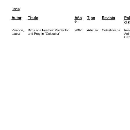
Inicio
Autor
Título
Año
Tipo
Revista
Pal
cla
Vivanco,
Birds of a Feather: Predactor
2002
Artículo
Celestinesca
Imag
Laura
and Prey in "Celestina"
Ani
Caz