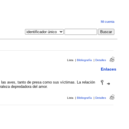
Mi cuenta
Lista
|
Bibliografía
|
Detalles
Enlaces
 las aves, tanto de presa como sus víctimas. La relación
uraleza depredadora del amor.
Lista
|
Bibliografía
|
Detalles