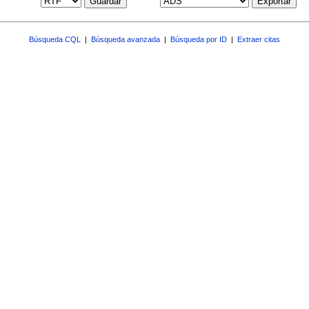
Guardar
Exportar
Búsqueda CQL
|
Búsqueda avanzada
|
Búsqueda por ID
|
Extraer citas