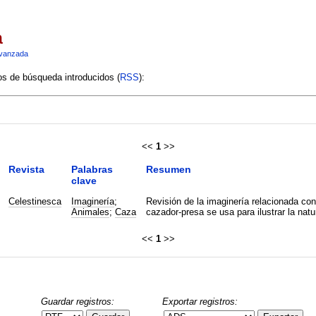
a
vanzada
ios de búsqueda introducidos (
RSS
):
<<
1
>>
Revista
Palabras
Resumen
clave
Celestinesca
Imaginería
;
Revisión de la imaginería relacionada con
Animales
;
Caza
cazador-presa se usa para ilustrar la nat
<<
1
>>
Guardar registros:
Exportar registros: