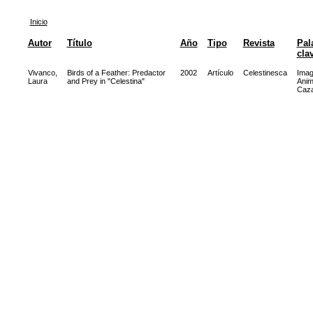
Inicio
Autor
Título
Año
Tipo
Revista
Pal
cla
Vivanco,
Birds of a Feather: Predactor
2002
Artículo
Celestinesca
Imag
Laura
and Prey in "Celestina"
Anim
Caz