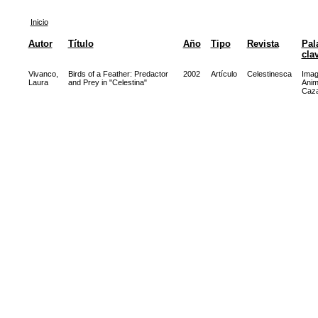
Inicio
Autor
Título
Año
Tipo
Revista
Pal
cla
Vivanco,
Birds of a Feather: Predactor
2002
Artículo
Celestinesca
Imag
Laura
and Prey in "Celestina"
Anim
Caz