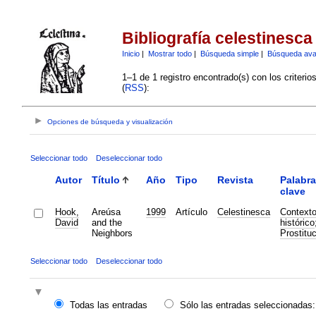
Bibliografía celestinesca
Inicio
|
Mostrar todo
|
Búsqueda simple
|
Búsqueda av
1–1 de 1 registro encontrado(s) con los criteri
(
RSS
):
Opciones de búsqueda y visualización
Seleccionar todo
Deseleccionar todo
Autor
Título
Año
Tipo
Revista
Palabr
clave
Hook,
Areúsa
1999
Artículo
Celestinesca
Context
David
and the
histórico
Neighbors
Prostitu
Seleccionar todo
Deseleccionar todo
Todas las entradas
Sólo las entradas seleccionadas: