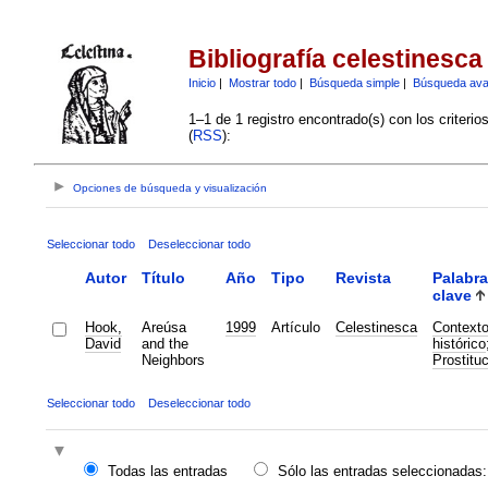
Bibliografía celestinesca
Inicio
|
Mostrar todo
|
Búsqueda simple
|
Búsqueda av
1–1 de 1 registro encontrado(s) con los criteri
(
RSS
):
Opciones de búsqueda y visualización
Seleccionar todo
Deseleccionar todo
Autor
Título
Año
Tipo
Revista
Palabr
clave
Hook,
Areúsa
1999
Artículo
Celestinesca
Context
David
and the
histórico
Neighbors
Prostitu
Seleccionar todo
Deseleccionar todo
Todas las entradas
Sólo las entradas seleccionadas: