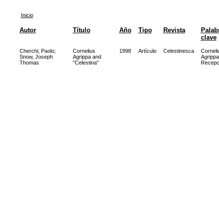
Inicio
Autor
Título
Año
Tipo
Revista
Palab
clave
Cherchi, Paolo
;
Cornelius
1998
Artículo
Celestinesca
Corneli
Snow, Joseph
Agrippa and
Agrippa
Thomas
"Celestina"
Recepc