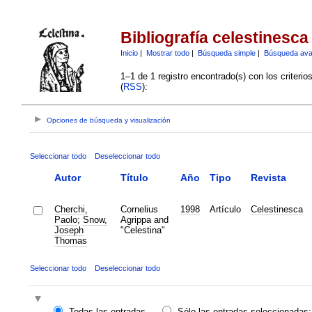
Bibliografía celestinesca
Inicio
|
Mostrar todo
|
Búsqueda simple
|
Búsqueda av
1–1 de 1 registro encontrado(s) con los criteri
(
RSS
):
Opciones de búsqueda y visualización
Seleccionar todo
Deseleccionar todo
Autor
Título
Año
Tipo
Revista
Cherchi,
Cornelius
1998
Artículo
Celestinesca
Paolo
;
Snow,
Agrippa and
Joseph
"Celestina"
Thomas
Seleccionar todo
Deseleccionar todo
Todas las entradas
Sólo las entradas seleccionadas: