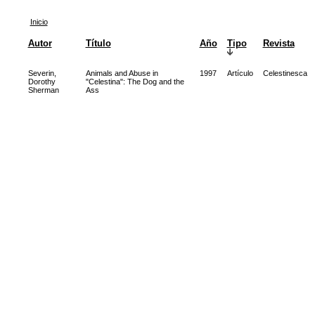
Inicio
Autor
Título
Año
Tipo
Revista
Severin,
Animals and Abuse in
1997
Artículo
Celestinesca
Dorothy
"Celestina": The Dog and the
Sherman
Ass