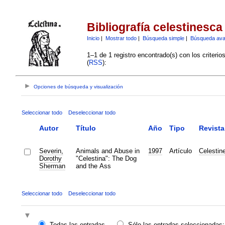
Bibliografía celestinesca
Inicio
|
Mostrar todo
|
Búsqueda simple
|
Búsqueda av
1–1 de 1 registro encontrado(s) con los criteri
(
RSS
):
Opciones de búsqueda y visualización
Seleccionar todo
Deseleccionar todo
Autor
Título
Año
Tipo
Revista
Severin,
Animals and Abuse in
1997
Artículo
Celestin
Dorothy
"Celestina": The Dog
Sherman
and the Ass
Seleccionar todo
Deseleccionar todo
Todas las entradas
Sólo las entradas seleccionadas: