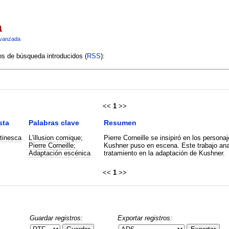
a
vanzada
ios de búsqueda introducidos (
RSS
):
<<
1
>>
sta
Palabras clave
Resumen
tinesca
L'illusion comique
;
Pierre Corneille se insipiró en los persona
Pierre Corneille
;
Kushner puso en escena. Este trabajo anal
Adaptación escénica
tratamiento en la adaptación de Kushner.
<<
1
>>
Guardar registros:
Exportar registros: