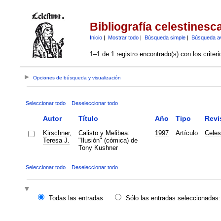
Bibliografía celestinesc
Inicio
|
Mostrar todo
|
Búsqueda simple
|
Búsqueda a
1–1 de 1 registro encontrado(s) con los criter
Opciones de búsqueda y visualización
Seleccionar todo
Deseleccionar todo
Autor
Título
Año
Tipo
Revi
Kirschner,
Calisto y Melibea:
1997
Artículo
Celes
Teresa J.
"Ilusión" (cómica) de
Tony Kushner
Seleccionar todo
Deseleccionar todo
Todas las entradas
Sólo las entradas seleccionadas: