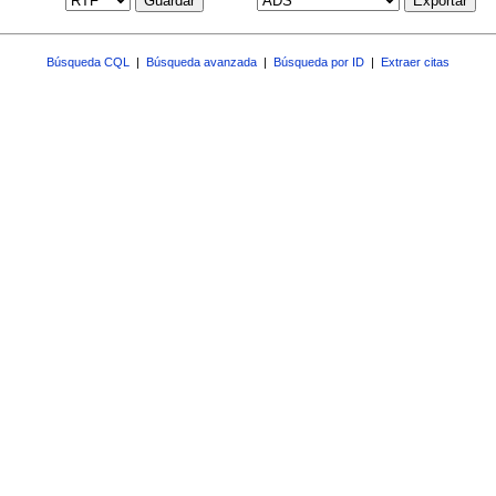
Guardar
Exportar
Búsqueda CQL
|
Búsqueda avanzada
|
Búsqueda por ID
|
Extraer citas