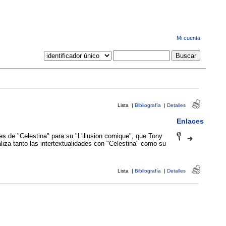
Mi cuenta
Lista
|
Bibliografía
|
Detalles
Enlaces
jes de "Celestina" para su "L'illusion comique", que Tony
iza tanto las intertextualidades con "Celestina" como su
Lista
|
Bibliografía
|
Detalles