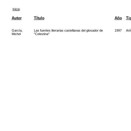
Inicio
Autor
Título
Año
Ti
García,
Las fuentes literarias castellanas del glosador de
1997
Art
Michel
"Celestina"